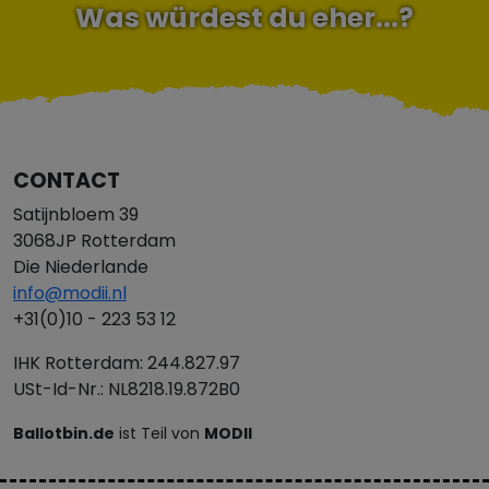
Was würdest du eher...?
CONTACT
Satijnbloem 39
3068JP Rotterdam
Die Niederlande
info@modii.nl
+31(0)10 - 223 53 12
IHK Rotterdam: 244.827.97
USt-Id-Nr.: NL8218.19.872B0
Ballotbin.de
ist Teil von
MODII