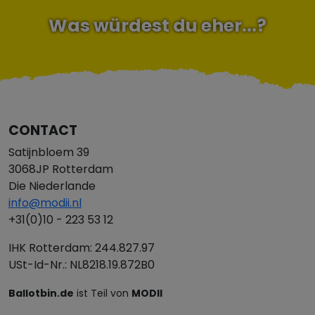
Was würdest du eher...?
CONTACT
Satijnbloem 39
3068JP Rotterdam
Die Niederlande
info@modii.nl
+31(0)10 - 223 53 12
IHK Rotterdam: 244.827.97
USt-Id-Nr.: NL8218.19.872B0
Ballotbin.de
ist Teil von
MODII