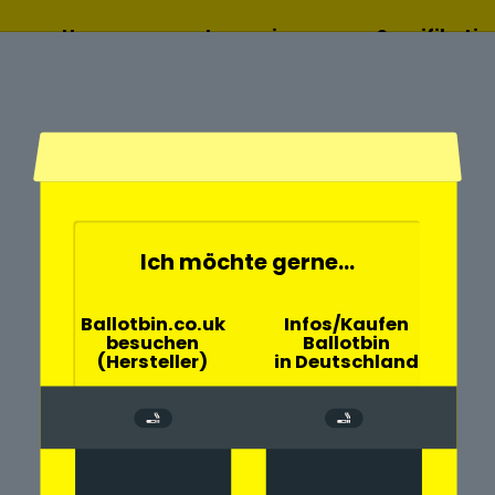
Home
Lesen sie
Spezifikati
mehr
Ich möchte gerne...
- und
Ballotbin.co.uk
Infos/Kaufen
besuchen
Ballotbin
rankfurt mit
(Hersteller)
in Deutschland
rch