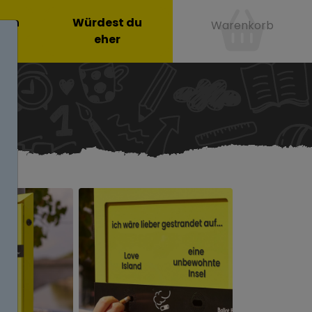
onen
Würdest du
Warenkorb
eher