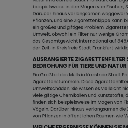
beispielsweise in den Mägen von Fischen, 
Darüber hinaus verlangsamen weggeworf
Pflanzen, und eine Zigarettenkippe kann b
ein großes und giftiges Problem. Zigaret
Umwelt, obwohl ein Filter nur wenige Gra
das Gesamtgewicht international auf 845.00
der Zeit, in Kreisfreie Stadt Frankfurt wi
AUSRANGIERTE ZIGARETTENFILTER 
BEDROHUNG FÜR TIERE UND NATUR
Ein Großteil des Mülls in Kreisfreie Stadt F
Zigarettenstummeln. Diese Zigarettenfilt
Umweltschäden. Sie wissen es vielleicht nic
viele giftige Chemikalien und Kunststoffe,
finden sich beispielsweise im Magen von F
Vögeln. Darüber hinaus verlangsamen die 
von Pflanzen in öffentlichen Räumen wie W
WELCHE ERGEBNISSE KÖNNEN SIE M