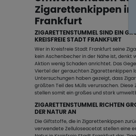
Zigarettenkippen in 
Frankfurt
ZIGARETTENSTUMMEL SIND EIN GRO
REISFREIE STADT FRANKFURT
Wer in Kreisfreie Stadt Frankfurt seine Ziga
kein Aschenbecher in der Nähe ist, denkt w
Aktion wenig Schaden anrichtet. Das Gegent
Viertel der gerauchten Zigarettenkippen 
Untersuchungen haben gezeigt, dass Zigar
größten Teil des Mülls verursachen. Diese Z
stellen somit ein großes und stark umwel
ZIGARETTENSTUMMEL RICHTEN GROS
ER NATUR AN
Die Giftstoffe, die in Zigarettenkippen zurü
verwendete Zelluloseacetat stellen eine e
Natur in Kreisfreie Stadt Frankfurt dar. Zi