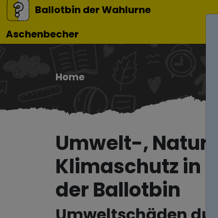
Ballotbin der Wahlurne
Aschenbecher
Home
Umwelt-, Natur
Klimaschutz in F
der Ballotbin
Umweltschäden du