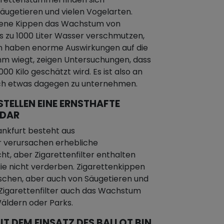
Säugetieren und vielen Vogelarten.
ene Kippen das Wachstum von
is zu 1000 Liter Wasser verschmutzen,
ten haben enorme Auswirkungen auf die
mm wiegt, zeigen Untersuchungen, dass
0 Kilo geschätzt wird. Es ist also an
rklich etwas dagegen zu unternehmen.
STELLEN EINE ERNSTHAFTE
 DAR
rankfurt besteht aus
er verursachen erhebliche
ht, aber Zigarettenfilter enthalten
 die nicht verderben. Zigarettenkippen
ischen, aber auch von Säugetieren und
Zigarettenfilter auch das Wachstum
äldern oder Parks.
IT DEM EINSATZ DES BALLOT BIN