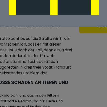
Kreisfreie Stadt
Bal
SSES UMWELTPROBLEM IN K
rette achtlos auf die Straße wirft, weil
ahrscheinlich, dass er mit dieser
eil ist jedoch der Fall, denn etwa drei
landen dadurch in der Umwelt.
ettenstummel fast überall den
igaretten in Kreisfreie Stadt Frankfurt
tbelastendes Problem dar.
SE SCHÄDEN AN TIEREN UND D
ckbleiben, und das in den Filtern
rnsthafte Bedrohung für Tiere und
garettenstummel finden sich