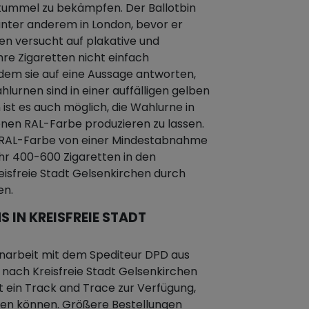
ummel zu bekämpfen. Der Ballotbin
nter anderem in London, bevor er
nen versucht auf plakative und
hre Zigaretten nicht einfach
dem sie auf eine Aussage antworten,
hlurnen sind in einer auffälligen gelben
 ist es auch möglich, die Wahlurne in
genen RAL-Farbe produzieren zu lassen.
en RAL-Farbe von einer Mindestabnahme
hr 400-600 Zigaretten in den
eisfreie Stadt Gelsenkirchen durch
en.
 IN KREISFREIE STADT
narbeit mit dem Spediteur DPD aus
t nach Kreisfreie Stadt Gelsenkirchen
 ein Track and Trace zur Verfügung,
gen können. Größere Bestellungen