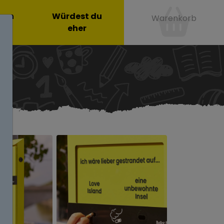
onen
Würdest du
Warenkorb
eher