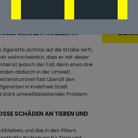
Kreisfreie Stadt
Ballot
SSES UMWELTPROBLEM IN K
 Zigarette achtlos auf die Straße wirft,
nkt wahrscheinlich, dass er mit dieser
eil ist jedoch der Fall, denn etwa drei
landen dadurch in der Umwelt.
ettenstummel fast überall den
igaretten in Kreisfreie Stadt
nd stark umweltbelastendes Problem
SE SCHÄDEN AN TIEREN UND D
ckbleiben, und das in den Filtern
rnsthafte Bedrohung für Tiere und