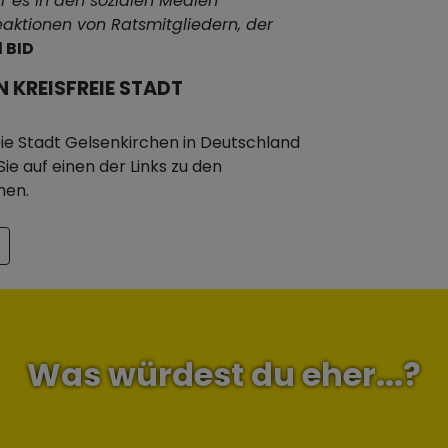
r es in den sozialen Medien
Reaktionen von Ratsmitgliedern, der
 BID
 KREISFREIE STADT
ie Stadt Gelsenkirchen in Deutschland
ie auf einen der Links zu den
hen.
Was würdest du eher...?