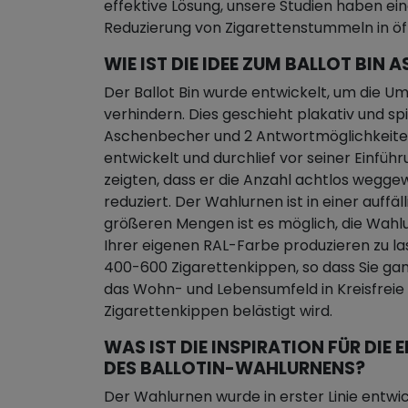
effektive Lösung, unsere Studien haben eine
Reduzierung von Zigarettenstummeln in ö
WIE IST DIE IDEE ZUM BALLOT BI
Der Ballot Bin wurde entwickelt, um die U
verhindern. Dies geschieht plakativ und sp
Aschenbecher und 2 Antwortmöglichkeiten.
entwickelt und durchlief vor seiner Einführ
zeigten, dass er die Anzahl achtlos wegge
reduziert. Der Wahlurnen ist in einer auffäl
größeren Mengen ist es möglich, die Wahlur
Ihrer eigenen RAL-Farbe produzieren zu la
400-600 Zigarettenkippen, so dass Sie gan
das Wohn- und Lebensumfeld in Kreisfreie
Zigarettenkippen belästigt wird.
WAS IST DIE INSPIRATION FÜR DI
DES BALLOTIN-WAHLURNENS?
Der Wahlurnen wurde in erster Linie entwic