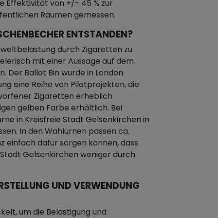
 Effektivität von +/- 45 % zur
ffentlichen Räumen gemessen.
N ASCHENBECHER ENTSTANDEN?
mweltbelastung durch Zigaretten zu
ielerisch mit einer Aussage auf dem
 Der Ballot Bin wurde in London
ung eine Reihe von Pilotprojekten, die
worfener Zigaretten erheblich
ligen gelben Farbe erhältlich. Bei
ne in Kreisfreie Stadt Gelsenkirchen in
ssen. In den Wahlurnen passen ca.
z einfach dafür sorgen können, dass
 Stadt Gelsenkirchen weniger durch
E ERSTELLUNG UND VERWENDUNG
kelt, um die Belästigung und