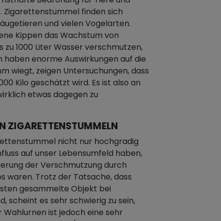
r. Zigarettenstummel finden sich
Säugetieren und vielen Vogelarten.
ene Kippen das Wachstum von
is zu 1000 Liter Wasser verschmutzen,
ten haben enorme Auswirkungen auf die
mm wiegt, zeigen Untersuchungen, dass
0 Kilo geschätzt wird. Es ist also an
 wirklich etwas dagegen zu
ON ZIGARETTENSTUMMELN
rettenstummel nicht nur hochgradig
nfluss auf unser Lebensumfeld haben,
ngerung der Verschmutzung durch
 waren. Trotz der Tatsache, dass
gsten gesammelte Objekt bei
 scheint es sehr schwierig zu sein,
 Wahlurnen ist jedoch eine sehr