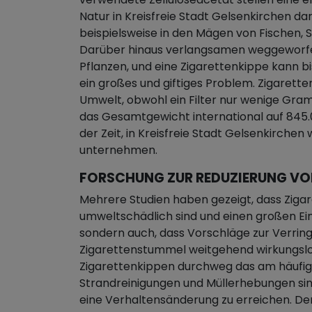
Natur in Kreisfreie Stadt Gelsenkirchen da
beispielsweise in den Mägen von Fischen, 
Darüber hinaus verlangsamen weggeworf
Pflanzen, und eine Zigarettenkippe kann b
ein großes und giftiges Problem. Zigaret
Umwelt, obwohl ein Filter nur wenige Gra
das Gesamtgewicht international auf 845.00
der Zeit, in Kreisfreie Stadt Gelsenkirchen
unternehmen.
FORSCHUNG ZUR REDUZIERUNG V
Mehrere Studien haben gezeigt, dass Ziga
umweltschädlich sind und einen großen Ei
sondern auch, dass Vorschläge zur Verri
Zigarettenstummel weitgehend wirkungslos
Zigarettenkippen durchweg das am häufi
Strandreinigungen und Müllerhebungen sind,
eine Verhaltensänderung zu erreichen. Der