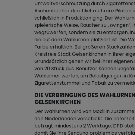
Umweltverschmutzung durch Zigarettenst
Aschenbecher durchlief mehrere Piloten u
schließlich in Produktion ging. Der Wahlur
spielerische Weise, Raucher zu „zwingen“, i
wegzuwerfen, sondern sie zu entsorgen, in
die auf dem Wahlurnen platziert ist. Die Wa
Farbe erhältlich. Bei größeren Stückzahlen
Kreisfreie Stadt Gelsenkirchen in Ihrer ei
Grundsätzlich gehen wir bei Ihrer eigen
von 20 Stück aus. Benutzer können ungefä
Wahleimer werfen, um Belästigungen in Kr
Zigarettenstummel und Tabak zu vermeid
DIE VERBRINGUNG DES WAHLURNENS
GELSENKIRCHEN
Der Wahlurnen wird von Modii in Zusamme
den Niederlanden verschickt. Die Lieferzei
beträgt mindestens 2 Werktage, DPD stellt
damit Sie Ihre Sendung problemlos verfol