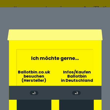
Home
Lesen sie
Spezifikati
mehr
Ich möchte gerne...
- und
Ballotbin.co.uk
Infos/Kaufen
besuchen
Ballotbin
Gelsenkirchen
(Hersteller)
in Deutschland
rch