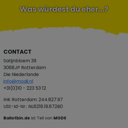
Was würdest du eher...?
CONTACT
Satijnbloem 39
3068JP Rotterdam
Die Niederlande
info@modii.nl
+31(0)10 - 223 53 12
IHK Rotterdam: 244.827.97
USt-Id-Nr.: NL8218.19.872B0
Ballotbin.de
ist Teil von
MODII