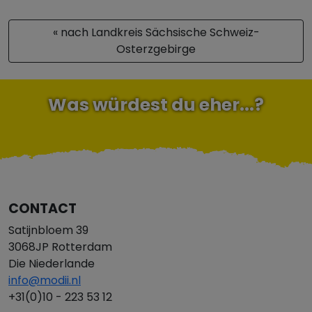
« nach Landkreis Sächsische Schweiz-
Osterzgebirge
Was würdest du eher...?
CONTACT
Satijnbloem 39
3068JP Rotterdam
Die Niederlande
info@modii.nl
+31(0)10 - 223 53 12