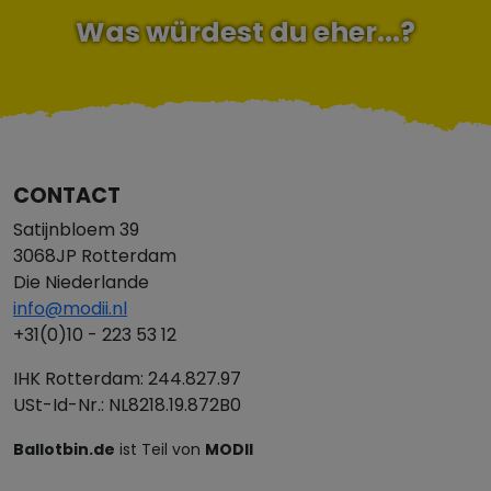
Was würdest du eher...?
CONTACT
Satijnbloem 39
3068JP Rotterdam
Die Niederlande
info@modii.nl
+31(0)10 - 223 53 12
IHK Rotterdam: 244.827.97
USt-Id-Nr.: NL8218.19.872B0
Ballotbin.de
ist Teil von
MODII