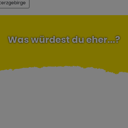
terzgebirge
Was würdest du eher...?