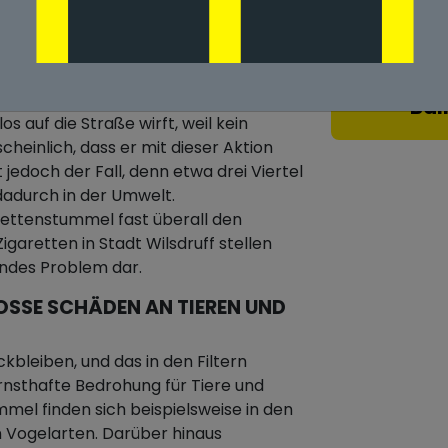
Stadt Wilsdruff
SSES UMWELTPROBLEM IN S
Bal
os auf die Straße wirft, weil kein
heinlich, dass er mit dieser Aktion
 jedoch der Fall, denn etwa drei Viertel
adurch in der Umwelt.
ettenstummel fast überall den
igaretten in Stadt Wilsdruff stellen
endes Problem dar.
SE SCHÄDEN AN TIEREN UND D
ckbleiben, und das in den Filtern
rnsthafte Bedrohung für Tiere und
mmel finden sich beispielsweise in den
n Vogelarten. Darüber hinaus