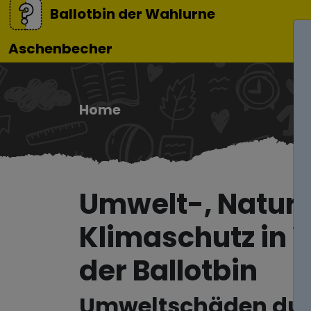
Ballotbin der Wahlurne
Aschenbecher
Home
Umwelt-, Natur
Klimaschutz in W
der Ballotbin
Umweltschäden du