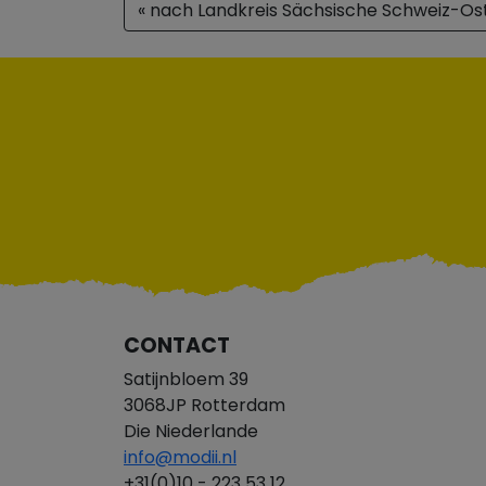
« nach Landkreis Sächsische Schweiz-Os
CONTACT
Satijnbloem 39
3068JP Rotterdam
Die Niederlande
info@modii.nl
+31(0)10 - 223 53 12