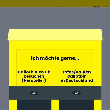
Home
Lesen sie
Spezifikati
mehr
Ich möchte gerne...
- und
Ballotbin.co.uk
Infos/Kaufen
besuchen
Ballotbin
ilsdruff mit
(Hersteller)
in Deutschland
rch