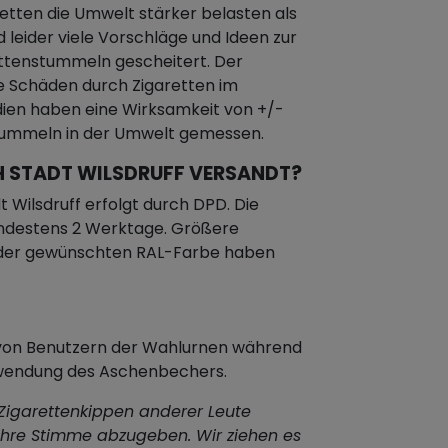
etten die Umwelt stärker belasten als
d leider viele Vorschläge und Ideen zur
ttenstummeln gescheitert. Der
e Schäden durch Zigaretten im
dien haben eine Wirksamkeit von +/-
stummeln in der Umwelt gemessen.
H STADT WILSDRUFF VERSANDT?
Wilsdruff erfolgt durch DPD. Die
 mindestens 2 Werktage. Größere
n der gewünschten RAL-Farbe haben
n von Benutzern der Wahlurnen während
rwendung des Aschenbechers.
 Zigarettenkippen anderer Leute
 ihre Stimme abzugeben. Wir ziehen es