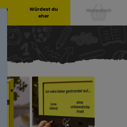
onen
Würdest du
Warenkorb
eher