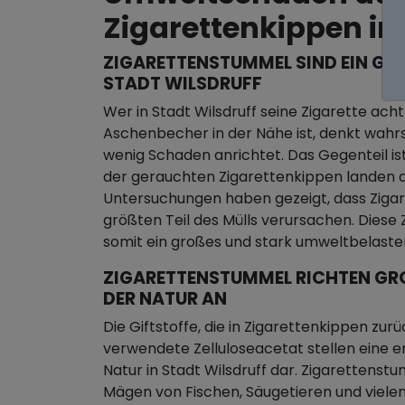
Zigarettenkippen in 
ZIGARETTENSTUMMEL SIND EIN GRO
TADT WILSDRUFF
Wer in Stadt Wilsdruff seine Zigarette achtl
Aschenbecher in der Nähe ist, denkt wahrsc
wenig Schaden anrichtet. Das Gegenteil ist
der gerauchten Zigarettenkippen landen d
Untersuchungen haben gezeigt, dass Zigar
größten Teil des Mülls verursachen. Diese Z
somit ein großes und stark umweltbelast
ZIGARETTENSTUMMEL RICHTEN GROS
ER NATUR AN
Die Giftstoffe, die in Zigarettenkippen zurü
verwendete Zelluloseacetat stellen eine e
Natur in Stadt Wilsdruff dar. Zigarettenstu
Mägen von Fischen, Säugetieren und viele