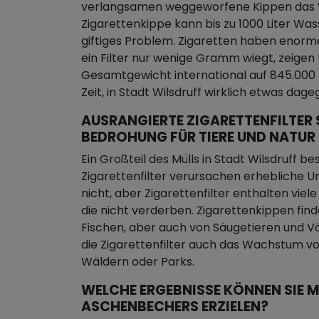
verlangsamen weggeworfene Kippen das W
Zigarettenkippe kann bis zu 1000 Liter Wa
giftiges Problem. Zigaretten haben enorm
ein Filter nur wenige Gramm wiegt, zeige
Gesamtgewicht international auf 845.000 Ki
Zeit, in Stadt Wilsdruff wirklich etwas da
AUSRANGIERTE ZIGARETTENFILTER 
BEDROHUNG FÜR TIERE UND NATUR
Ein Großteil des Mülls in Stadt Wilsdruff 
Zigarettenfilter verursachen erhebliche Um
nicht, aber Zigarettenfilter enthalten viel
die nicht verderben. Zigarettenkippen fin
Fischen, aber auch von Säugetieren und V
die Zigarettenfilter auch das Wachstum vo
Wäldern oder Parks.
WELCHE ERGEBNISSE KÖNNEN SIE M
ASCHENBECHERS ERZIELEN?