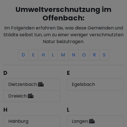
Umweltverschnutzung im
Offenbach:
Im Folgenden erfahren Sie, was diese Gemeinden und
Städte selbst tun, um zu einer weniger verschmutzten
Natur beizutragen.
D
E
H
L
M
N
O
R
S
D
E
Dietzenbach
Egelsbach
Dreieich
H
L
Hainburg
Langen