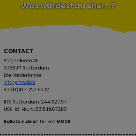
Was würdest du eher...?
CONTACT
Satijnbloem 39
3068JP Rotterdam
Die Niederlande
info@modii.nl
+31(0)10 - 223 53 12
IHK Rotterdam: 244.827.97
USt-Id-Nr.: NL8218.19.872B0
Ballotbin.de
ist Teil von
MODII