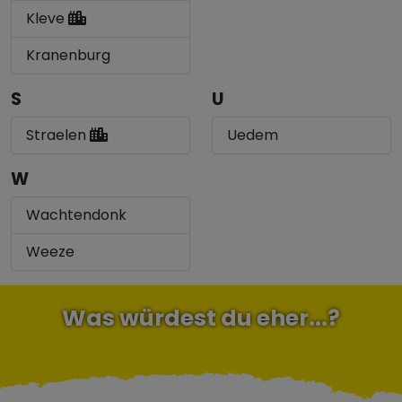
Kleve
Kranenburg
S
U
Straelen
Uedem
W
Wachtendonk
Weeze
Was würdest du eher...?