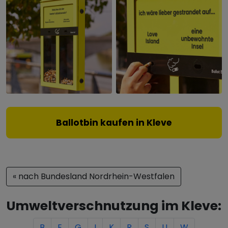
Ballotbin kaufen in Kleve
« nach Bundesland Nordrhein-Westfalen
Umweltverschnutzung im Kleve:
B
E
G
I
K
R
S
U
W