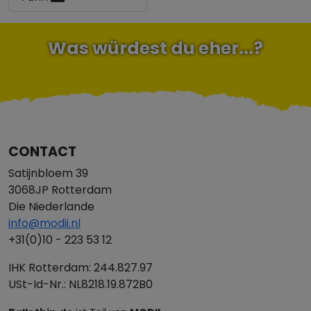
Was würdest du eher...?
CONTACT
Satijnbloem 39
3068JP Rotterdam
Die Niederlande
info@modii.nl
+31(0)10 - 223 53 12
IHK Rotterdam: 244.827.97
USt-Id-Nr.: NL8218.19.872B0