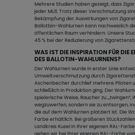
Mehrere Studien haben gezeigt, dass Zigar
jeder Müll. Trotz dieser Verschmutzung sin
Bekämpfung der Auswirkungen von Zigare
Ballotbin-Wahlurnen kann nachweislich di
öffentlichen Raum verhindern. Unsere Stu
45 % bei der Reduzierung von Zigaretten
WAS IST DIE INSPIRATION FÜR DI
DES BALLOTIN-WAHLURNENS?
Der Wahlurnen wurde in erster Linie entwic
Umweltverschmutzung durch Zigarettenst
Aschenbecher durchlief mehrere Piloten u
schließlich in Produktion ging. Der Wahlur
spielerische Weise, Raucher zu „zwingen“, i
wegzuwerfen, sondern sie zu entsorgen, in
die auf dem Wahlurnen platziert ist. Die Wa
Farbe erhältlich. Bei größeren Stückzahlen
Landkreis Kusel in Ihrer eigenen RAL-Farbe
gehen wir bei Ihrer eigenen RAL-Farbe vo