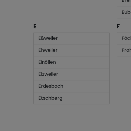
Bre
Bub
E
F
Eßweiler
Föc
Ehweiler
Fro
Einöllen
Elzweiler
Erdesbach
Etschberg