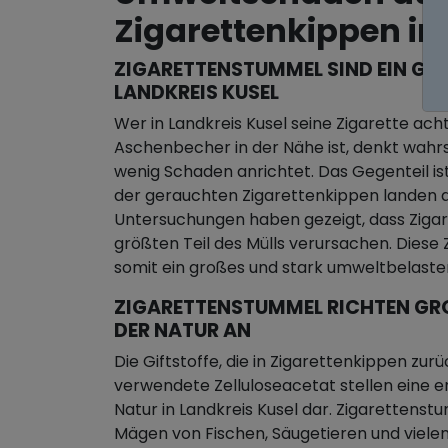
Zigarettenkippen in
ZIGARETTENSTUMMEL SIND EIN GRO
ANDKREIS KUSEL
Wer in Landkreis Kusel seine Zigarette achtl
Aschenbecher in der Nähe ist, denkt wahrsc
wenig Schaden anrichtet. Das Gegenteil ist
der gerauchten Zigarettenkippen landen d
Untersuchungen haben gezeigt, dass Zigar
größten Teil des Mülls verursachen. Diese Z
somit ein großes und stark umweltbelast
ZIGARETTENSTUMMEL RICHTEN GROS
ER NATUR AN
Die Giftstoffe, die in Zigarettenkippen zurü
verwendete Zelluloseacetat stellen eine e
Natur in Landkreis Kusel dar. Zigarettenst
Mägen von Fischen, Säugetieren und viele