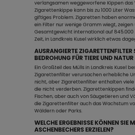
verlangsamen weggeworfene Kippen das W
Zigarettenkippe kann bis zu 1000 Liter Wa
giftiges Problem. Zigaretten haben enorm
ein Filter nur wenige Gramm wiegt, zeige
Gesamtgewicht international auf 845.000 Ki
Zeit, in Landkreis Kusel wirklich etwas da
AUSRANGIERTE ZIGARETTENFILTER 
BEDROHUNG FÜR TIERE UND NATUR
Ein Großteil des Mülls in Landkreis Kusel 
Zigarettenfilter verursachen erhebliche Um
nicht, aber Zigarettenfilter enthalten viel
die nicht verderben. Zigarettenkippen fin
Fischen, aber auch von Säugetieren und V
die Zigarettenfilter auch das Wachstum vo
Wäldern oder Parks.
WELCHE ERGEBNISSE KÖNNEN SIE M
ASCHENBECHERS ERZIELEN?