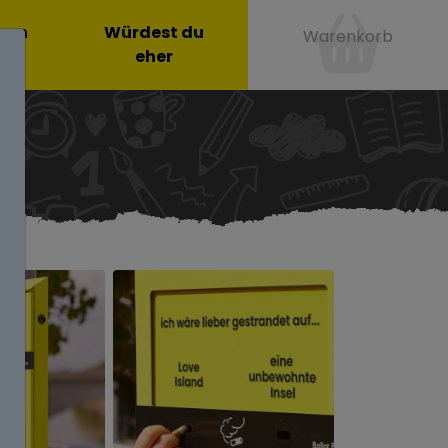
onen
Würdest du
Warenkorb
eher