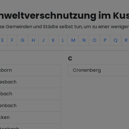
weltverschnutzung im Kus
ese Gemeinden und Städte selbst tun, um zu einer wenige
E
F
G
H
J
K
L
M
N
O
P
Q
R
C
sborn
Cronenberg
esbach
ubach
enbach
cken