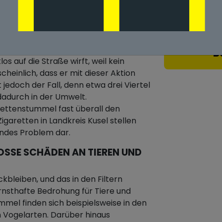
 Landkreis Kusel
SSES UMWELTPROBLEM IN L
B
os auf die Straße wirft, weil kein
heinlich, dass er mit dieser Aktion
 jedoch der Fall, denn etwa drei Viertel
adurch in der Umwelt.
ettenstummel fast überall den
igaretten in Landkreis Kusel stellen
endes Problem dar.
SE SCHÄDEN AN TIEREN UND D
ckbleiben, und das in den Filtern
rnsthafte Bedrohung für Tiere und
ummel finden sich beispielsweise in den
n Vogelarten. Darüber hinaus