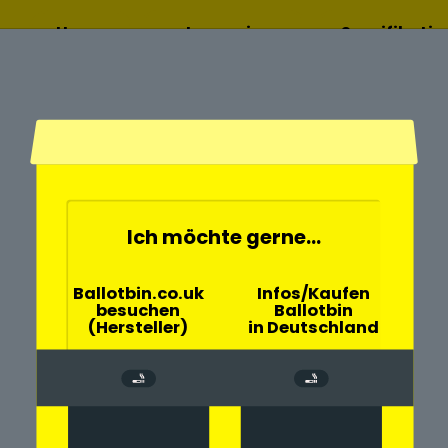
Home
Lesen sie
Spezifikati
mehr
Ich möchte gerne...
- und
Ballotbin.co.uk
Infos/Kaufen
besuchen
Ballotbin
usel mit der
(Hersteller)
in Deutschland
rch