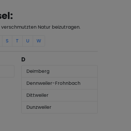
el:
r verschmutzten Natur beizutragen.
S
T
U
W
D
Deimberg
Dennweiler-Frohnbach
Dittweiler
Dunzweiler