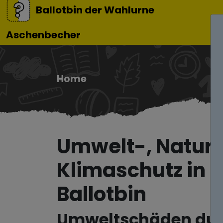
Ballotbin der Wahlurne
Aschenbecher
Home
Umwelt-, Natur
Klimaschutz in K
Ballotbin
Umweltschäden du