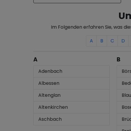
Um
Im Folgenden erfahren Sie, was di
A
B
C
D
A
B
Adenbach
Bör
Albessen
Bed
Altenglan
Bla
Altenkirchen
Bos
Aschbach
Brü