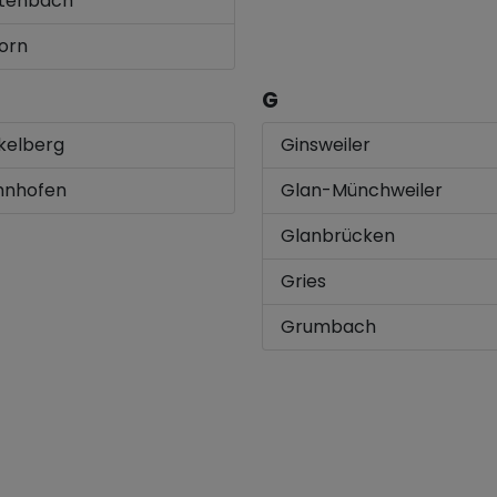
itenbach
orn
G
kelberg
Ginsweiler
hnhofen
Glan-Münchweiler
Glanbrücken
Gries
Grumbach