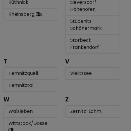
Rüthnick
Sieversdorf-
Hohenofen
Rheinsberg
Stüdenitz-
Schönermark
Storbeck-
Frankendorf
T
V
Temnitzquell
Vielitzsee
Temnitztal
W
Z
Walsleben
Zernitz-Lohm
Wittstock/Dosse