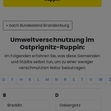
« nach Bundesland Brandenburg
Umweltverschnutzung im
Ostprignitz-Ruppin:
Im Folgenden erfahren Sie, was diese Gemeinden
und Städte selbst tun, um zu einer weniger
verschmutzten Natur beizutragen.
D
F
H
K
L
M
N
R
S
T
V
W
Z
B
D
Breddin
Dabergotz