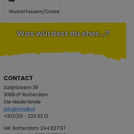
Wusterhausen/Dosse
Was würdest du eher...?
CONTACT
Satijnbloem 39
3068JP Rotterdam
Die Niederlande
info@modii.nl
+31(0)10 - 223 53 12
IHK Rotterdam: 244.827.97