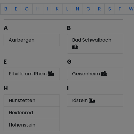
B
E
G
H
I
K
L
N
O
R
S
T
W
A
B
Aarbergen
Bad Schwalbach
E
G
Eltville am Rhein
Geisenheim
H
I
Hünstetten
Idstein
Heidenrod
Hohenstein