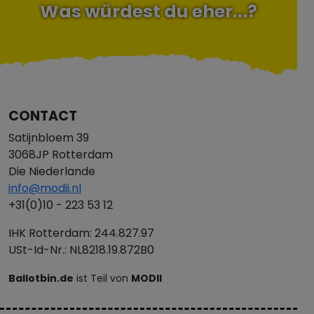
Was würdest du eher...?
CONTACT
Satijnbloem 39
3068JP Rotterdam
Die Niederlande
info@modii.nl
+31(0)10 - 223 53 12
IHK Rotterdam: 244.827.97
USt-Id-Nr.: NL8218.19.872B0
Ballotbin.de
ist Teil von
MODII