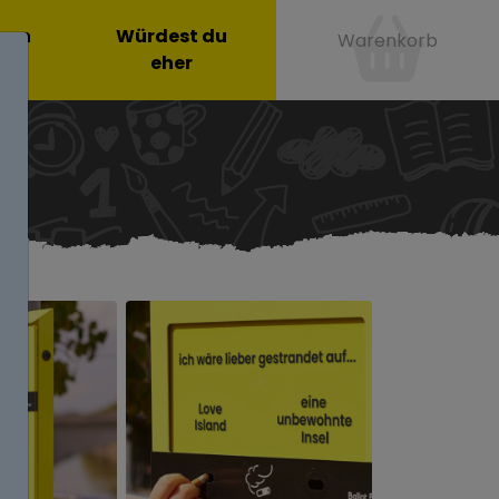
onen
Würdest du
Warenkorb
eher