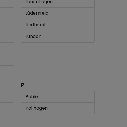
Lauenhagen
Lüdersfeld
Lindhorst
Luhden
P
Pohle
Pollhagen