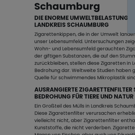
Schaumburg
DIE ENORME UMWELTBELASTUNG D
LANDKREIS SCHAUMBURG
Zigarettenkippen, die in der Umwelt landen
unser Lebensumfeld. Untersuchungen zeige
Wohn- und Lebensumfeld gerauchten Zigar
der giftigen Substanzen, die auf den Stum
zurückbleiben, stellen diese Zigaretten i
Bedrohung dar. Weltweite Studien haben ge
Quelle für schwimmendes Mikroplastik sind
AUSRANGIERTE ZIGARETTENFILTER 
BEDROHUNG FÜR TIERE UND NATUR
Ein Großteil des Mülls in Landkreis Schau
Diese Zigarettenfilter verursachen erhebl
vielleicht nicht, aber Zigarettenfilter enth
Kunststoffe, die nicht verderben. Zigarett
Magen von Fischen, aber auch von Säugeti