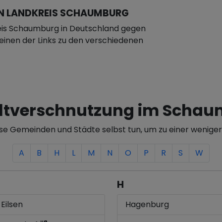
N LANDKREIS SCHAUMBURG
eis Schaumburg in Deutschland gegen
f einen der Links zu den verschiedenen
tverschnutzung im Schau
ese Gemeinden und Städte selbst tun, um zu einer wenige
A
B
H
L
M
N
O
P
R
S
W
H
Eilsen
Hagenburg