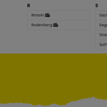
R
S
Rinteln
Sac
Rodenberg
Seg
Sta
Sut