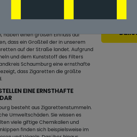
URCH ZIGARETTENSTUMMEL IN
Ballo
, haben einen großen Einfluss auf
n, dass ein Großteil der in unserem
etten auf der Straße landet. Aufgrund
meln und dem Kunststoff des Filters
n Landkreis Schaumburg eine ernsthafte
zeigt, dass Zigaretten die größte
.
STELLEN EINE ERNSTHAFTE
 DAR
mburg besteht aus Zigarettenstummeln.
iche Umweltschäden. Sie wissen es
alten viele giftige Chemikalien und
enkippen finden sich beispielsweise im
eren und Vögeln. Darüber hinaus