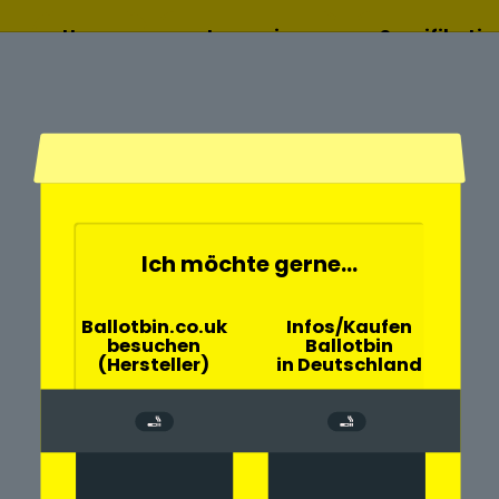
Home
Lesen sie
Spezifikati
mehr
Ich möchte gerne...
- und
Ballotbin.co.uk
Infos/Kaufen
besuchen
Ballotbin
 Schaumburg
(Hersteller)
in Deutschland
chen große
andkreis