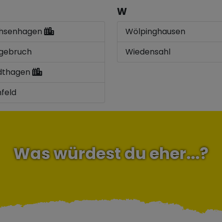
W
hsenhagen
Wölpinghausen
gebruch
Wiedensahl
dthagen
hfeld
Was würdest du eher...?