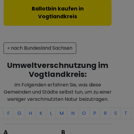
Ballotbin kaufen in
Vogtlandkreis
« nach Bundesland Sachsen
Umweltverschnutzung im
Vogtlandkreis:
Im Folgenden erfahren Sie, was diese
Gemeinden und Städte selbst tun, um zu einer
weniger verschmutzten Natur beizutragen.
F
G
H
K
L
M
N
O
P
R
S
T
A
B