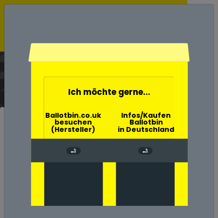
Ballotbin der Wahlurne
Aschenbecher
Home
Ich möchte gerne...
Ballotbin.co.uk
Infos/Kaufen
besuchen
Ballotbin
(Hersteller)
in Deutschland
Umwelt-, Natur- und
Klimaschutz in
Vogtlandkreis mit der
Ballotbin
Umweltschäden durch