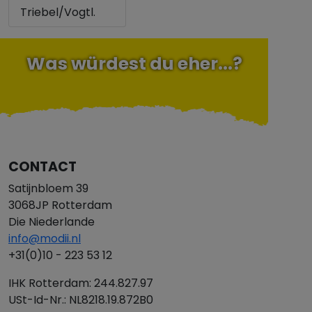
Triebel/Vogtl.
Was würdest du eher...?
CONTACT
Satijnbloem 39
3068JP Rotterdam
Die Niederlande
info@modii.nl
+31(0)10 - 223 53 12
IHK Rotterdam: 244.827.97
USt-Id-Nr.: NL8218.19.872B0