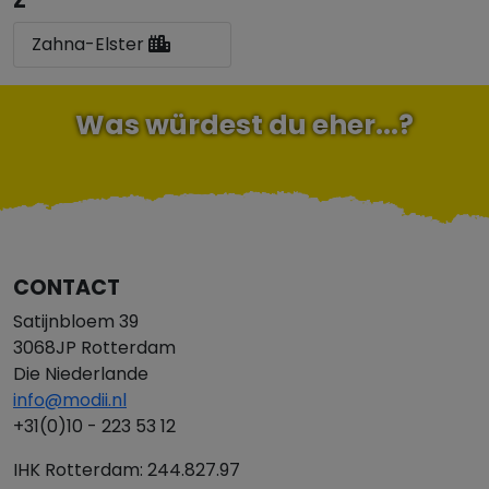
Z
Zahna-Elster
Was würdest du eher...?
CONTACT
Satijnbloem 39
3068JP Rotterdam
Die Niederlande
info@modii.nl
+31(0)10 - 223 53 12
IHK Rotterdam: 244.827.97