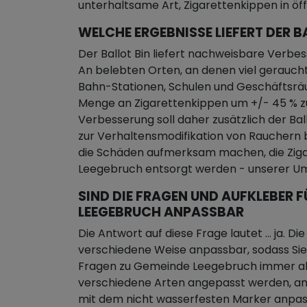
unterhaltsame Art, Zigarettenkippen in öf
WELCHE ERGEBNISSE LIEFERT DER B
Der Ballot Bin liefert nachweisbare Verbe
An belebten Orten, an denen viel geraucht
Bahn-Stationen, Schulen und Geschäftsrä
Menge an Zigarettenkippen um +/- 45 % zu
Verbesserung soll daher zusätzlich der Ba
zur Verhaltensmodifikation von Rauchern b
die Schäden aufmerksam machen, die Ziga
Leegebruch entsorgt werden - unserer Um
SIND DIE FRAGEN UND AUFKLEBER F
LEEGEBRUCH ANPASSBAR
Die Antwort auf diese Frage lautet … ja. Di
verschiedene Weise anpassbar, sodass Sie 
Fragen zu Gemeinde Leegebruch immer akt
verschiedene Arten angepasst werden, am e
mit dem nicht wasserfesten Marker anpass