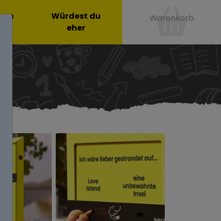
onen
Würdest du
Warenkorb
eher