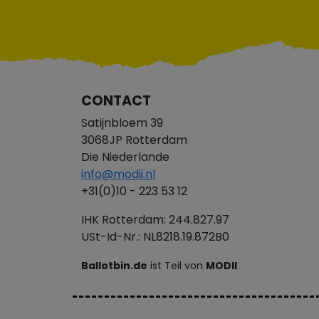
CONTACT
Satijnbloem 39
3068JP Rotterdam
Die Niederlande
info@modii.nl
+31(0)10 - 223 53 12
IHK Rotterdam: 244.827.97
USt-Id-Nr.: NL8218.19.872B0
Ballotbin.de
ist Teil von
MODII