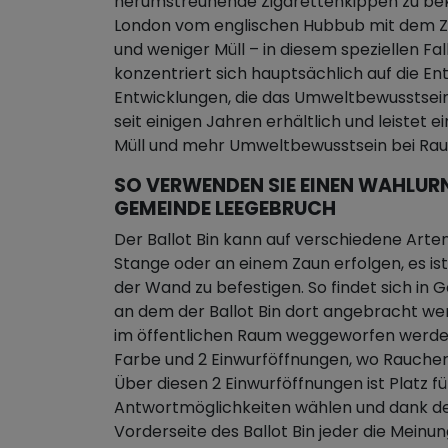
herumstreunende Zigarettenkippen zu bekä
London vom englischen Hubbub mit dem Zi
und weniger Müll – in diesem speziellen Fa
konzentriert sich hauptsächlich auf die E
Entwicklungen, die das Umweltbewusstsein 
seit einigen Jahren erhältlich und leistet
Müll und mehr Umweltbewusstsein bei Rau
SO VERWENDEN SIE EINEN WAHLUR
GEMEINDE LEEGEBRUCH
Der Ballot Bin kann auf verschiedene Arten
Stange oder an einem Zaun erfolgen, es ist
der Wand zu befestigen. So findet sich in
an dem der Ballot Bin dort angebracht we
im öffentlichen Raum weggeworfen werden. 
Farbe und 2 Einwurföffnungen, wo Raucher
Über diesen 2 Einwurföffnungen ist Platz fü
Antwortmöglichkeiten wählen und dank de
Vorderseite des Ballot Bin jeder die Meinu