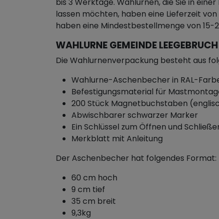
bis 3 Werktage. Wahlurnen, die Sie in eine
lassen möchten, haben eine Lieferzeit v
haben eine Mindestbestellmenge von 15-2
WAHLURNE GEMEINDE LEEGEBRUCH
Die Wahlurnenverpackung besteht aus fo
Wahlurne-Aschenbecher in RAL-Farbe
Befestigungsmaterial für Mastmontag
200 Stück Magnetbuchstaben (englis
Abwischbarer schwarzer Marker
Ein Schlüssel zum Öffnen und Schließe
Merkblatt mit Anleitung
Der Aschenbecher hat folgendes Format:
60 cm hoch
9 cm tief
35 cm breit
9,3kg