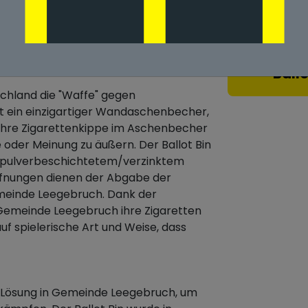
in Gemeinde
Ball
chland die "Waffe" gegen
ist ein einzigartiger Wandaschenbecher,
 ihre Zigarettenkippe im Aschenbecher
 oder Meinung zu äußern. Der Ballot Bin
us pulverbeschichtetem/verzinktem
Öffnungen dienen der Abgabe der
meinde Leegebruch. Dank der
 Gemeinde Leegebruch ihre Zigaretten
uf spielerische Art und Weise, dass
e Lösung in Gemeinde Leegebruch, um