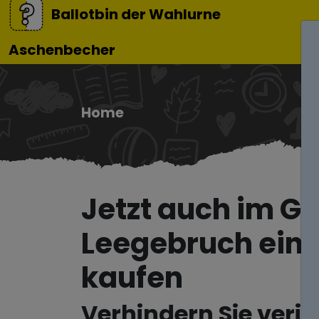
Ballotbin der Wahlurne
Aschenbecher
Home
Jetzt auch im 
Leegebruch eine
kaufen
Verhindern Sie verir