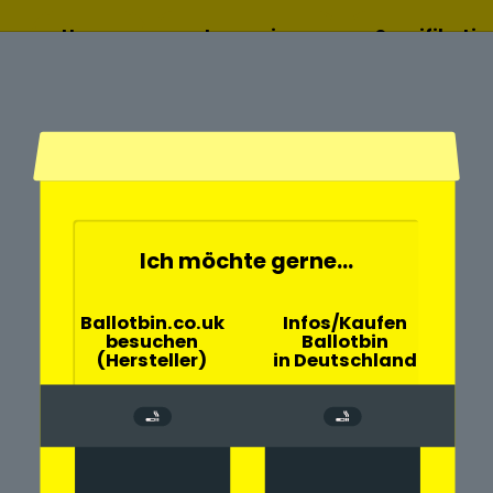
Home
Lesen sie
Spezifikati
mehr
Ich möchte gerne...
Gemeinde
Ballotbin.co.uk
Infos/Kaufen
besuchen
Ballotbin
n ballotbin
(Hersteller)
in Deutschland
rte