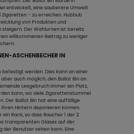
mpfen. Der Ballot Bin wurde in
el entwickelt, eine sauberere Umwelt
ll Zigaretten – zu erreichen. Hubbub
ntwicklung von Produkten und
steigern. Der Wahlurnen ist bereits
 einen willkommenen Beitrag zu weniger
chern.
NEN-ASCHENBECHER IN
 befestigt werden. Dies kann an einer
 aber auch möglich, den Ballot Bin an
 Gemeinde Leegebruch immer ein Platz,
rden kann, wo viele Zigarettenstummel
Der Ballot Bin hat eine auffällige
 ihren Hintern deponieren können.
r ein Rack, so dass Raucher 1 der 2
s transparenten Glases auf der
ng der Benutzer sehen kann. Eine