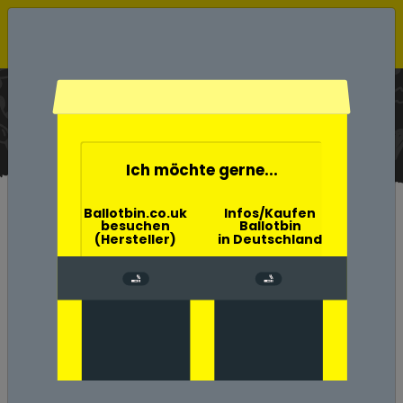
Ballotbin der Wahlurne
Aschenbecher
Home
Würdest du eher
Ich möchte gerne...
Ballotbin.co.uk
Infos/Kaufen
besuchen
Ballotbin
(Hersteller)
in Deutschland
Würdest du eher
Probefragen
Auf dieser Seite können Sie sehen, wie viel
Spaß es macht, solche Fragen zu