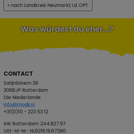
« nach Landkreis Neumarkt i.d. OPf.
Was würdest du eher...?
CONTACT
Satijnbloem 39
3068JP Rotterdam
Die Niederlande
info@modii.nl
+31(0)10 - 223 53 12
IHK Rotterdam: 244.827.97
USt-Id-Nr.: NL8218.19.872B0