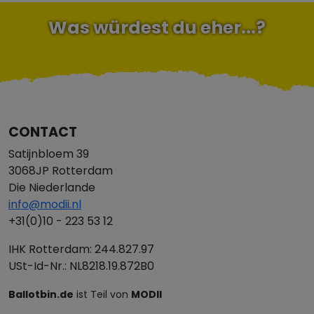
Was würdest du eher...?
CONTACT
Satijnbloem 39
3068JP Rotterdam
Die Niederlande
info@modii.nl
+31(0)10 - 223 53 12
IHK Rotterdam: 244.827.97
USt-Id-Nr.: NL8218.19.872B0
Ballotbin.de
ist Teil von
MODII