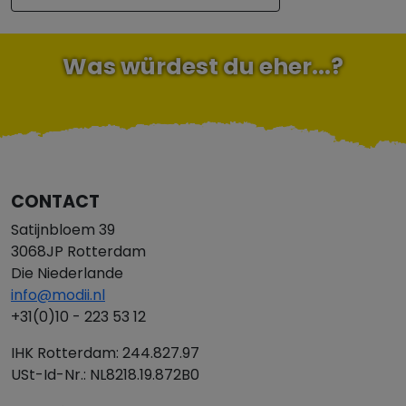
Was würdest du eher...?
CONTACT
Satijnbloem 39
3068JP Rotterdam
Die Niederlande
info@modii.nl
+31(0)10 - 223 53 12
IHK Rotterdam: 244.827.97
USt-Id-Nr.: NL8218.19.872B0