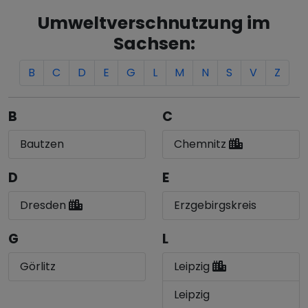
Umweltverschnutzung im
Sachsen:
B
C
D
E
G
L
M
N
S
V
Z
B
C
Bautzen
Chemnitz
D
E
Dresden
Erzgebirgskreis
G
L
Görlitz
Leipzig
Leipzig