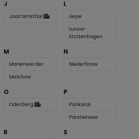
J
L
Joachimsthal
Liepe
Lunow-
Stolzenhagen
M
N
Marienwerder
Niederfinow
Melchow
O
P
Oderberg
Panketal
Parsteinsee
R
S