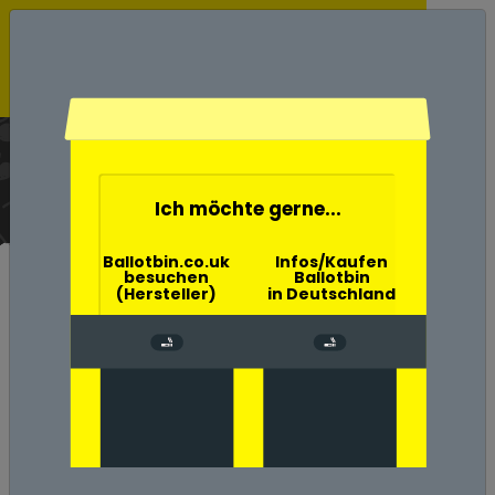
Ballotbin der Wahlurne
Aschenbecher
Home
Ich möchte gerne...
Ballotbin.co.uk
Infos/Kaufen
besuchen
Ballotbin
(Hersteller)
in Deutschland
Kaufen Sie Ihre
Ballotbin in Barnim
Wenn Sie auf der Suche nach einem
Ballotbin
im Landkreis Barnim sind, dann sind Sie hier
genau richtig. Auch in Landkreis Barnim liefern
wir den Ballotbin versandkostenfrei.