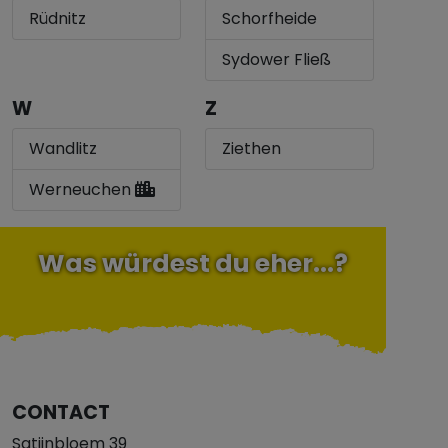
Rüdnitz
Schorfheide
Sydower Fließ
W
Z
Wandlitz
Ziethen
Werneuchen
Was würdest du eher...?
CONTACT
Satijnbloem 39