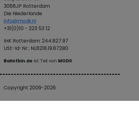
3068JP Rotterdam
Die Niederlande
info@modii.nl
+31(0)10 - 223 53 12
IHK Rotterdam: 244.827.97
USt-Id-Nr.: NL8218.19.872B0
Ballotbin.de
ist Teil von
MODII
Copyright 2009-2026