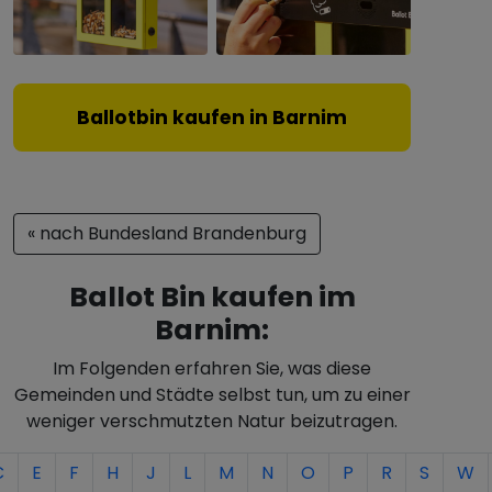
Ballotbin kaufen in Barnim
« nach Bundesland Brandenburg
Ballot Bin kaufen im
Barnim:
Im Folgenden erfahren Sie, was diese
Gemeinden und Städte selbst tun, um zu einer
weniger verschmutzten Natur beizutragen.
C
E
F
H
J
L
M
N
O
P
R
S
W