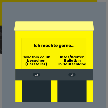
Ballotbin der Wahlurne
Aschenbecher
Home
Ich möchte gerne...
Ballotbin.co.uk
Infos/Kaufen
besuchen
Ballotbin
(Hersteller)
in Deutschland
Umwelt-, Natur- und
Klimaschutz in Göttingen
mit der Ballotbin
Umweltschäden durch
Zigarettenkippen in