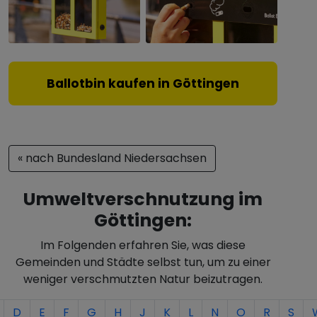
Ballotbin kaufen in Göttingen
« nach Bundesland Niedersachsen
Umweltverschnutzung im
Göttingen:
Im Folgenden erfahren Sie, was diese
Gemeinden und Städte selbst tun, um zu einer
weniger verschmutzten Natur beizutragen.
D
E
F
G
H
J
K
L
N
O
R
S